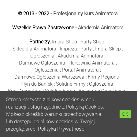
© 2013 - 2022 -
Profesjonalny Kurs Animatora
Wszelkie Prawa Zastrzeżone -
Akademia Animatora
Partnerzy:
Impra Shop
:
Party Shop
:
Sklep dla Animatora
:
Impreza
:
Party
:
Impra Sklep
:
Ogłoszenia
:
Akademia Animatora
:
Darmowe Ogłoszenia
:
Hurtownia Animatora
:
Ogłoszenia
:
Portal Animatora
:
Darmowe Ogłoszenia Warszawa
:
Firmy Regionu
:
Płyn do Baniek
:
Solidne Firmy
:
Ogłoszenia
:
Kurs Animatora
:
Solidna Firma
:
Bezpłatne Ogłoszenia
:
Animator Czasu Wolnego
:
Strona korzysta z plików cookies w celu
Bezpłatne Ogłoszenia Warszawa
:
sklep animatora
:
realizacji usług i zgodnie z Polityką Cookies.
Bańki Mydlane
:
Bezpłatne Ogłoszenia
:
Możesz określić warunki przechowywania
OK
Szkolenie Animatorów
:
Kurs Animatora
:
Gratka
:
lub dostępu do plików cookies w Twojej
Kurs Animatora Warszawa
:
Rumia
:
przeglądarce.
Polityka Prywatności
Kurs Animatora Poznań
:
Kurs Animatora Katowice
: