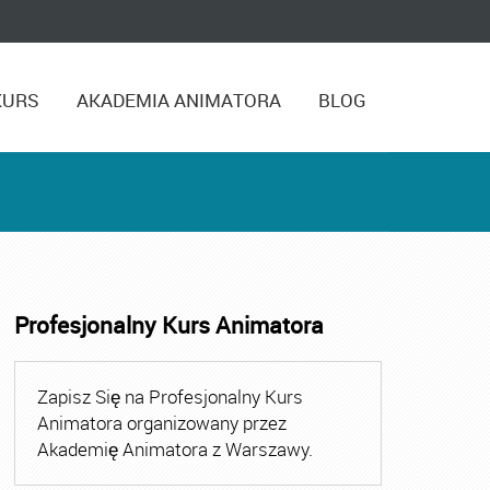
KURS
AKADEMIA ANIMATORA
BLOG
Profesjonalny Kurs Animatora
,
Kurs Animatora Czasu Wolnego Warszawa
,
Kurs Animato
Zapisz Się na Profesjonalny Kurs
Animatora organizowany przez
Akademię Animatora z Warszawy.