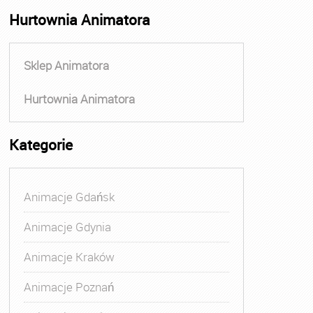
Hurtownia Animatora
Sklep Animatora
Hurtownia Animatora
Kategorie
Animacje Gdańsk
Animacje Gdynia
Animacje Kraków
Animacje Poznań