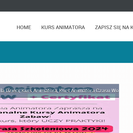
HOME
KURS ANIMATORA
ZAPISZ SIĘ NA 
la Dzieci
,
Kurs Animatora
,
Kurs Animatora Czasu Wolnego