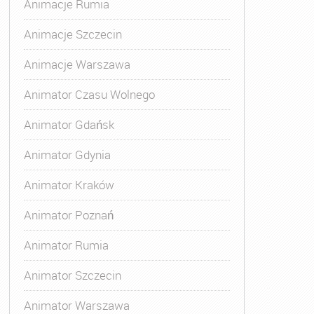
Animacje Rumia
Animacje Szczecin
Animacje Warszawa
Animatora Gdynia
,
Kurs Animatora Katowice
,
Kurs Animato
Animator Czasu Wolnego
Animator Gdańsk
Animator Gdynia
Animator Kraków
Animator Poznań
Animator Rumia
Animator Szczecin
Animator Warszawa