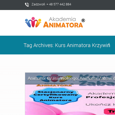
Zadzwoń + 48 577 442 884
Tag Archives: Kurs Animatora Krzywiń
Animator Czasu Wolnego
,
Animator Zabaw d