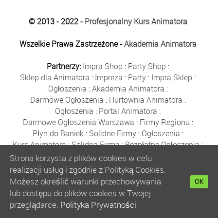
© 2013 - 2022 -
Profesjonalny Kurs Animatora
Wszelkie Prawa Zastrzeżone -
Akademia Animatora
Partnerzy:
Impra Shop
:
Party Shop
:
Sklep dla Animatora
:
Impreza
:
Party
:
Impra Sklep
:
Ogłoszenia
:
Akademia Animatora
:
Darmowe Ogłoszenia
:
Hurtownia Animatora
:
Ogłoszenia
:
Portal Animatora
:
Darmowe Ogłoszenia Warszawa
:
Firmy Regionu
:
Płyn do Baniek
:
Solidne Firmy
:
Ogłoszenia
:
Kurs Animatora
:
Solidna Firma
:
Bezpłatne Ogłoszenia
:
Animator Czasu Wolnego
:
Strona korzysta z plików cookies w celu
Bezpłatne Ogłoszenia Warszawa
:
sklep animatora
:
realizacji usług i zgodnie z Polityką Cookies.
Bańki Mydlane
:
Bezpłatne Ogłoszenia
:
Możesz określić warunki przechowywania
OK
Szkolenie Animatorów
:
Kurs Animatora
:
Gratka
:
lub dostępu do plików cookies w Twojej
Kurs Animatora Warszawa
:
Rumia
:
przeglądarce.
Polityka Prywatności
Kurs Animatora Poznań
:
Kurs Animatora Katowice
: