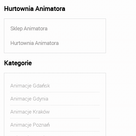
Hurtownia Animatora
Sklep Animatora
Hurtownia Animatora
Kategorie
Animacje Gdańsk
Animacje Gdynia
Animacje Kraków
Animacje Poznań