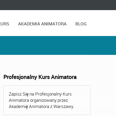
KURS
AKADEMIA ANIMATORA
BLOG
Profesjonalny Kurs Animatora
,
Kurs Animatora Czasu Wolnego Warszawa
,
Kurs Animato
Zapisz Się na Profesjonalny Kurs
Animatora organizowany przez
Akademię Animatora z Warszawy.