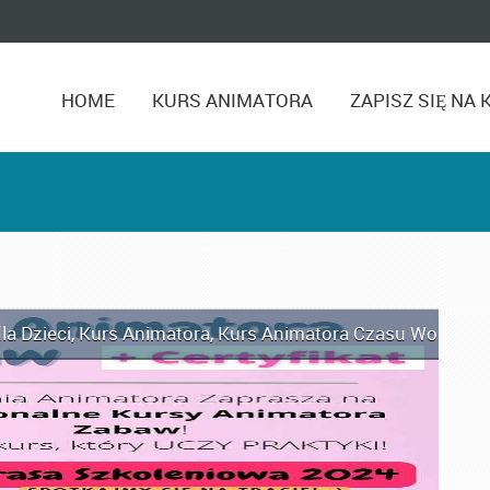
HOME
KURS ANIMATORA
ZAPISZ SIĘ NA 
la Dzieci
,
Kurs Animatora
,
Kurs Animatora Czasu Wolnego