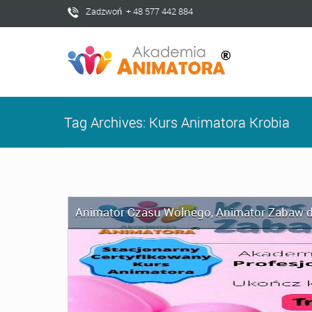
Zadzwoń + 48 577 442 884
Tag Archives: Kurs Animatora Krobia
Animator Czasu Wolnego
,
Animator Zabaw d