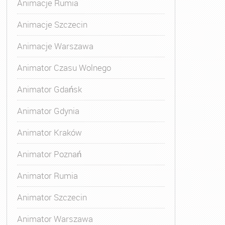
Animacje Rumia
Animacje Szczecin
Animacje Warszawa
Animatora Gdynia
,
Kurs Animatora Katowice
,
Kurs Animato
Animator Czasu Wolnego
Animator Gdańsk
Animator Gdynia
Animator Kraków
Animator Poznań
Animator Rumia
Animator Szczecin
Animator Warszawa