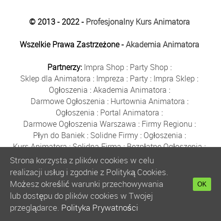
© 2013 - 2022 -
Profesjonalny Kurs Animatora
Wszelkie Prawa Zastrzeżone -
Akademia Animatora
Partnerzy:
Impra Shop
:
Party Shop
:
Sklep dla Animatora
:
Impreza
:
Party
:
Impra Sklep
:
Ogłoszenia
:
Akademia Animatora
:
Darmowe Ogłoszenia
:
Hurtownia Animatora
:
Ogłoszenia
:
Portal Animatora
:
Darmowe Ogłoszenia Warszawa
:
Firmy Regionu
:
Płyn do Baniek
:
Solidne Firmy
:
Ogłoszenia
:
Kurs Animatora
:
Solidna Firma
:
Bezpłatne Ogłoszenia
:
Animator Czasu Wolnego
:
Strona korzysta z plików cookies w celu
Bezpłatne Ogłoszenia Warszawa
:
sklep animatora
:
realizacji usług i zgodnie z Polityką Cookies.
Bańki Mydlane
:
Bezpłatne Ogłoszenia
:
Możesz określić warunki przechowywania
OK
Szkolenie Animatorów
:
Kurs Animatora
:
Gratka
:
lub dostępu do plików cookies w Twojej
Kurs Animatora Warszawa
:
Rumia
:
przeglądarce.
Polityka Prywatności
Kurs Animatora Poznań
:
Kurs Animatora Katowice
: