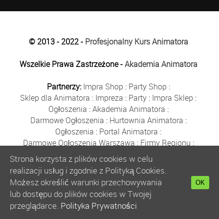
© 2013 - 2022 -
Profesjonalny Kurs Animatora
Wszelkie Prawa Zastrzeżone -
Akademia Animatora
Partnerzy:
Impra Shop
:
Party Shop
:
Sklep dla Animatora
:
Impreza
:
Party
:
Impra Sklep
:
Ogłoszenia
:
Akademia Animatora
:
Darmowe Ogłoszenia
:
Hurtownia Animatora
:
Ogłoszenia
:
Portal Animatora
:
Darmowe Ogłoszenia Warszawa
:
Firmy Regionu
:
Płyn do Baniek
:
Solidne Firmy
:
Ogłoszenia
:
Strona korzysta z plików cookies w celu
Kurs Animatora
:
Solidna Firma
:
Bezpłatne Ogłoszenia
:
realizacji usług i zgodnie z Polityką Cookies.
Animator Czasu Wolnego
:
Możesz określić warunki przechowywania
OK
Bezpłatne Ogłoszenia Warszawa
:
sklep animatora
:
lub dostępu do plików cookies w Twojej
Bańki Mydlane
:
Bezpłatne Ogłoszenia
:
przeglądarce.
Polityka Prywatności
Szkolenie Animatorów
:
Kurs Animatora
:
Gratka
: