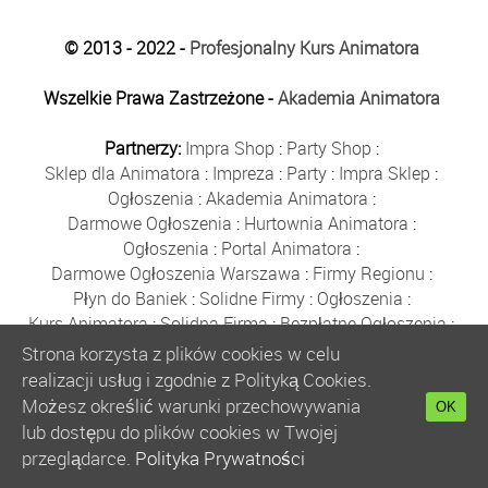
© 2013 - 2022 -
Profesjonalny Kurs Animatora
Wszelkie Prawa Zastrzeżone -
Akademia Animatora
Partnerzy:
Impra Shop
:
Party Shop
:
Sklep dla Animatora
:
Impreza
:
Party
:
Impra Sklep
:
Ogłoszenia
:
Akademia Animatora
:
Darmowe Ogłoszenia
:
Hurtownia Animatora
:
Ogłoszenia
:
Portal Animatora
:
Darmowe Ogłoszenia Warszawa
:
Firmy Regionu
:
Płyn do Baniek
:
Solidne Firmy
:
Ogłoszenia
:
Kurs Animatora
:
Solidna Firma
:
Bezpłatne Ogłoszenia
:
Animator Czasu Wolnego
:
Strona korzysta z plików cookies w celu
Bezpłatne Ogłoszenia Warszawa
:
sklep animatora
:
realizacji usług i zgodnie z Polityką Cookies.
Bańki Mydlane
:
Bezpłatne Ogłoszenia
:
Możesz określić warunki przechowywania
OK
Szkolenie Animatorów
:
Kurs Animatora
:
Gratka
:
lub dostępu do plików cookies w Twojej
Kurs Animatora Warszawa
:
Rumia
:
przeglądarce.
Polityka Prywatności
Kurs Animatora Poznań
:
Kurs Animatora Katowice
: