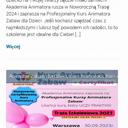
Akademia Animatora rusza w Noworoczną Trasę
2024 i zaprasza na Profesjonalny Kurs Animatora
Zabaw dla Dzieci. Jeśli kochasz spędzać czas z
najmłodszymi i lubisz być powodem ich radości, to to
szkolenie jest idealne dla Ciebie! […]
Więcej
Animator Zabaw dla Dzieci
,
Kurs Animatora
,
Kurs Anim