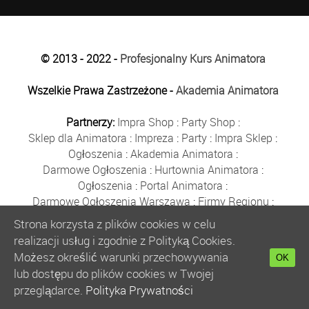
© 2013 - 2022 -
Profesjonalny Kurs Animatora
Wszelkie Prawa Zastrzeżone -
Akademia Animatora
Partnerzy:
Impra Shop
:
Party Shop
:
Sklep dla Animatora
:
Impreza
:
Party
:
Impra Sklep
:
Ogłoszenia
:
Akademia Animatora
:
Darmowe Ogłoszenia
:
Hurtownia Animatora
:
Ogłoszenia
:
Portal Animatora
:
Darmowe Ogłoszenia Warszawa
:
Firmy Regionu
:
Płyn do Baniek
:
Solidne Firmy
:
Ogłoszenia
:
Strona korzysta z plików cookies w celu
Kurs Animatora
:
Solidna Firma
:
Bezpłatne Ogłoszenia
:
realizacji usług i zgodnie z Polityką Cookies.
Animator Czasu Wolnego
:
Możesz określić warunki przechowywania
OK
Bezpłatne Ogłoszenia Warszawa
:
sklep animatora
:
lub dostępu do plików cookies w Twojej
Bańki Mydlane
:
Bezpłatne Ogłoszenia
:
przeglądarce.
Polityka Prywatności
Szkolenie Animatorów
:
Kurs Animatora
:
Gratka
: