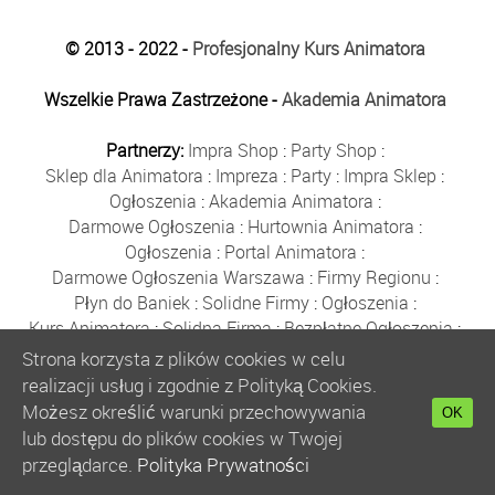
© 2013 - 2022 -
Profesjonalny Kurs Animatora
Wszelkie Prawa Zastrzeżone -
Akademia Animatora
Partnerzy:
Impra Shop
:
Party Shop
:
Sklep dla Animatora
:
Impreza
:
Party
:
Impra Sklep
:
Ogłoszenia
:
Akademia Animatora
:
Darmowe Ogłoszenia
:
Hurtownia Animatora
:
Ogłoszenia
:
Portal Animatora
:
Darmowe Ogłoszenia Warszawa
:
Firmy Regionu
:
Płyn do Baniek
:
Solidne Firmy
:
Ogłoszenia
:
Kurs Animatora
:
Solidna Firma
:
Bezpłatne Ogłoszenia
:
Animator Czasu Wolnego
:
Strona korzysta z plików cookies w celu
Bezpłatne Ogłoszenia Warszawa
:
sklep animatora
:
realizacji usług i zgodnie z Polityką Cookies.
Bańki Mydlane
:
Bezpłatne Ogłoszenia
:
Możesz określić warunki przechowywania
OK
Szkolenie Animatorów
:
Kurs Animatora
:
Gratka
:
lub dostępu do plików cookies w Twojej
Kurs Animatora Warszawa
:
Rumia
:
przeglądarce.
Polityka Prywatności
Kurs Animatora Poznań
:
Kurs Animatora Katowice
: