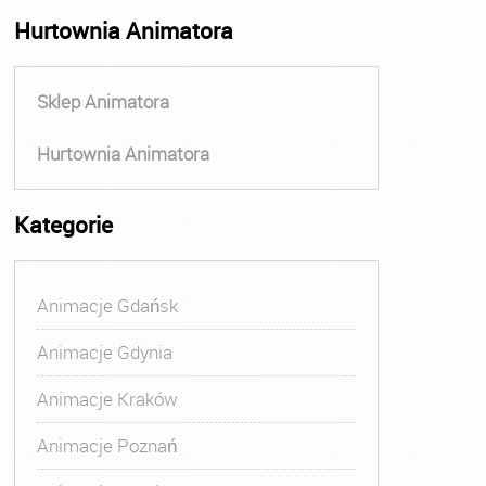
Hurtownia Animatora
Sklep Animatora
Hurtownia Animatora
Kategorie
Animacje Gdańsk
Animacje Gdynia
Animacje Kraków
Animacje Poznań