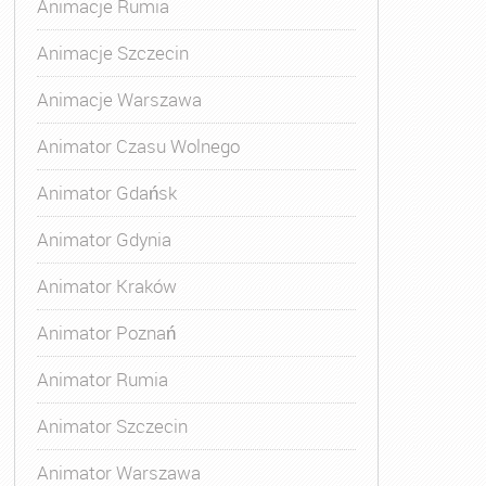
Animacje Rumia
Animacje Szczecin
Animacje Warszawa
Animatora Gdynia
,
Kurs Animatora Katowice
,
Kurs Animato
Animator Czasu Wolnego
Animator Gdańsk
Animator Gdynia
Animator Kraków
Animator Poznań
Animator Rumia
Animator Szczecin
Animator Warszawa