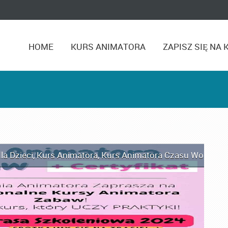
HOME
KURS ANIMATORA
ZAPISZ SIĘ NA 
la Dzieci
,
Kurs Animatora
,
Kurs Animatora Czasu Wolnego