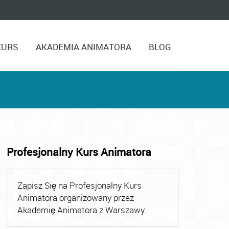
KURS
AKADEMIA ANIMATORA
BLOG
Profesjonalny Kurs Animatora
,
Kurs Animatora Czasu Wolnego Warszawa
,
Kurs Animato
Zapisz Się na Profesjonalny Kurs
Animatora organizowany przez
Akademię Animatora z Warszawy.