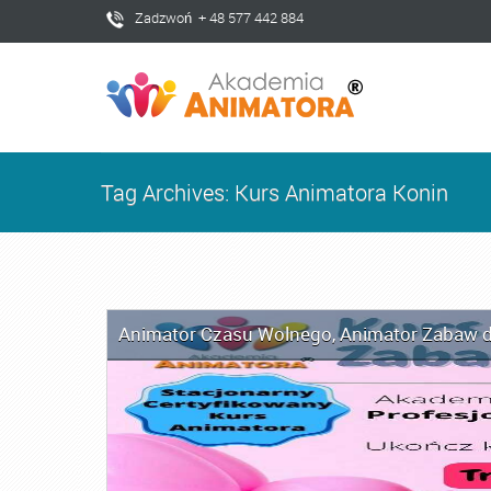
Zadzwoń + 48 577 442 884
Tag Archives: Kurs Animatora Konin
Animator Czasu Wolnego
,
Animator Zabaw d