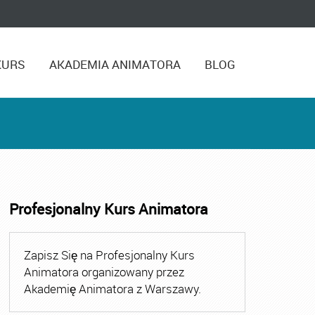
KURS
AKADEMIA ANIMATORA
BLOG
Profesjonalny Kurs Animatora
ora
,
Kurs Animatora Czasu Wolnego
,
Kurs Animatora Cza
Zapisz Się na Profesjonalny Kurs
Animatora organizowany przez
Akademię Animatora z Warszawy.