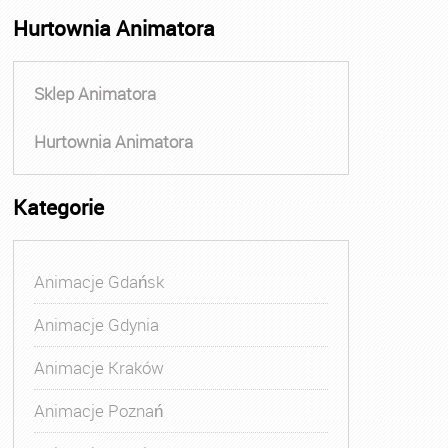
Hurtownia Animatora
Sklep Animatora
Hurtownia Animatora
Kategorie
Animacje Gdańsk
Animacje Gdynia
Animacje Kraków
Animacje Poznań