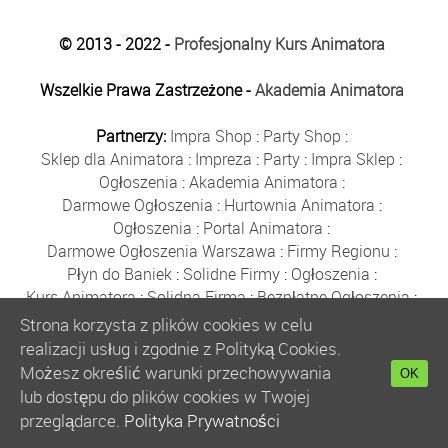
© 2013 - 2022 -
Profesjonalny Kurs Animatora
Wszelkie Prawa Zastrzeżone -
Akademia Animatora
Partnerzy:
Impra Shop
:
Party Shop
:
Sklep dla Animatora
:
Impreza
:
Party
:
Impra Sklep
:
Ogłoszenia
:
Akademia Animatora
:
Darmowe Ogłoszenia
:
Hurtownia Animatora
:
Ogłoszenia
:
Portal Animatora
:
Darmowe Ogłoszenia Warszawa
:
Firmy Regionu
:
Płyn do Baniek
:
Solidne Firmy
:
Ogłoszenia
:
Kurs Animatora
:
Solidna Firma
:
Bezpłatne Ogłoszenia
:
Animator Czasu Wolnego
:
Strona korzysta z plików cookies w celu
Bezpłatne Ogłoszenia Warszawa
:
sklep animatora
:
realizacji usług i zgodnie z Polityką Cookies.
Bańki Mydlane
:
Bezpłatne Ogłoszenia
:
Możesz określić warunki przechowywania
OK
Szkolenie Animatorów
:
Kurs Animatora
:
Gratka
:
lub dostępu do plików cookies w Twojej
Kurs Animatora Warszawa
:
Rumia
:
przeglądarce.
Polityka Prywatności
Kurs Animatora Poznań
:
Kurs Animatora Katowice
: