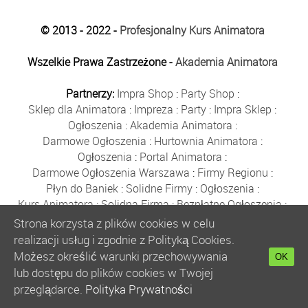
© 2013 - 2022 -
Profesjonalny Kurs Animatora
Wszelkie Prawa Zastrzeżone -
Akademia Animatora
Partnerzy:
Impra Shop
:
Party Shop
:
Sklep dla Animatora
:
Impreza
:
Party
:
Impra Sklep
:
Ogłoszenia
:
Akademia Animatora
:
Darmowe Ogłoszenia
:
Hurtownia Animatora
:
Ogłoszenia
:
Portal Animatora
:
Darmowe Ogłoszenia Warszawa
:
Firmy Regionu
:
Płyn do Baniek
:
Solidne Firmy
:
Ogłoszenia
:
Kurs Animatora
:
Solidna Firma
:
Bezpłatne Ogłoszenia
:
Animator Czasu Wolnego
:
Strona korzysta z plików cookies w celu
Bezpłatne Ogłoszenia Warszawa
:
sklep animatora
:
realizacji usług i zgodnie z Polityką Cookies.
Bańki Mydlane
:
Bezpłatne Ogłoszenia
:
Możesz określić warunki przechowywania
OK
Szkolenie Animatorów
:
Kurs Animatora
:
Gratka
:
lub dostępu do plików cookies w Twojej
Kurs Animatora Warszawa
:
Rumia
:
przeglądarce.
Polityka Prywatności
Kurs Animatora Poznań
:
Kurs Animatora Katowice
: