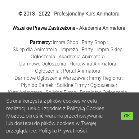
© 2013 - 2022 -
Profesjonalny Kurs Animatora
Wszelkie Prawa Zastrzeżone -
Akademia Animatora
Partnerzy:
Impra Shop
:
Party Shop
:
Sklep dla Animatora
:
Impreza
:
Party
:
Impra Sklep
:
Ogłoszenia
:
Akademia Animatora
:
Darmowe Ogłoszenia
:
Hurtownia Animatora
:
Ogłoszenia
:
Portal Animatora
:
Darmowe Ogłoszenia Warszawa
:
Firmy Regionu
:
Płyn do Baniek
:
Solidne Firmy
:
Ogłoszenia
:
Kurs Animatora
:
Solidna Firma
:
Bezpłatne Ogłoszenia
:
Animator Czasu Wolnego
:
Strona korzysta z plików cookies w celu
Bezpłatne Ogłoszenia Warszawa
:
sklep animatora
:
realizacji usług i zgodnie z Polityką Cookies.
Bańki Mydlane
:
Bezpłatne Ogłoszenia
:
Możesz określić warunki przechowywania
OK
Szkolenie Animatorów
:
Kurs Animatora
:
Gratka
:
lub dostępu do plików cookies w Twojej
Kurs Animatora Warszawa
:
Rumia
:
przeglądarce.
Polityka Prywatności
Kurs Animatora Poznań
:
Kurs Animatora Katowice
: