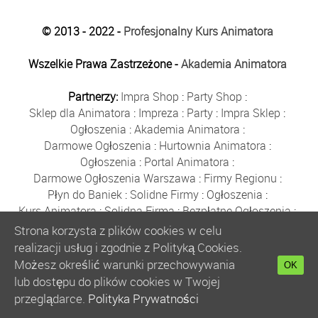
© 2013 - 2022 -
Profesjonalny Kurs Animatora
Wszelkie Prawa Zastrzeżone -
Akademia Animatora
Partnerzy:
Impra Shop
:
Party Shop
:
Sklep dla Animatora
:
Impreza
:
Party
:
Impra Sklep
:
Ogłoszenia
:
Akademia Animatora
:
Darmowe Ogłoszenia
:
Hurtownia Animatora
:
Ogłoszenia
:
Portal Animatora
:
Darmowe Ogłoszenia Warszawa
:
Firmy Regionu
:
Płyn do Baniek
:
Solidne Firmy
:
Ogłoszenia
:
Kurs Animatora
:
Solidna Firma
:
Bezpłatne Ogłoszenia
:
Animator Czasu Wolnego
:
Strona korzysta z plików cookies w celu
Bezpłatne Ogłoszenia Warszawa
:
sklep animatora
:
realizacji usług i zgodnie z Polityką Cookies.
Bańki Mydlane
:
Bezpłatne Ogłoszenia
:
Możesz określić warunki przechowywania
OK
Szkolenie Animatorów
:
Kurs Animatora
:
Gratka
:
lub dostępu do plików cookies w Twojej
Kurs Animatora Warszawa
:
Rumia
:
przeglądarce.
Polityka Prywatności
Kurs Animatora Poznań
:
Kurs Animatora Katowice
: