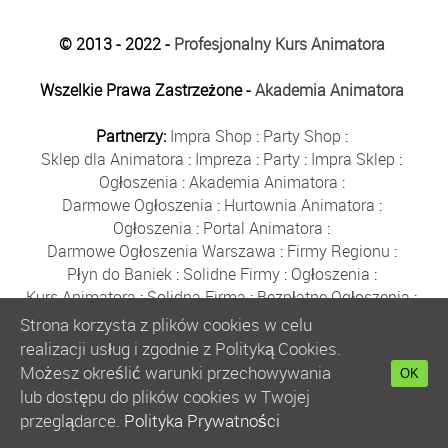
© 2013 - 2022 -
Profesjonalny Kurs Animatora
Wszelkie Prawa Zastrzeżone -
Akademia Animatora
Partnerzy:
Impra Shop
:
Party Shop
:
Sklep dla Animatora
:
Impreza
:
Party
:
Impra Sklep
:
Ogłoszenia
:
Akademia Animatora
:
Darmowe Ogłoszenia
:
Hurtownia Animatora
:
Ogłoszenia
:
Portal Animatora
:
Darmowe Ogłoszenia Warszawa
:
Firmy Regionu
:
Płyn do Baniek
:
Solidne Firmy
:
Ogłoszenia
:
Kurs Animatora
:
Solidna Firma
:
Bezpłatne Ogłoszenia
:
Animator Czasu Wolnego
:
Strona korzysta z plików cookies w celu
Bezpłatne Ogłoszenia Warszawa
:
sklep animatora
:
realizacji usług i zgodnie z Polityką Cookies.
Bańki Mydlane
:
Bezpłatne Ogłoszenia
:
Możesz określić warunki przechowywania
OK
Szkolenie Animatorów
:
Kurs Animatora
:
Gratka
:
lub dostępu do plików cookies w Twojej
Kurs Animatora Warszawa
:
Rumia
:
przeglądarce.
Polityka Prywatności
Kurs Animatora Poznań
:
Kurs Animatora Katowice
: