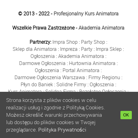
© 2013 - 2022 -
Profesjonalny Kurs Animatora
Wszelkie Prawa Zastrzeżone -
Akademia Animatora
Partnerzy:
Impra Shop
:
Party Shop
:
Sklep dla Animatora
:
Impreza
:
Party
:
Impra Sklep
:
Ogłoszenia
:
Akademia Animatora
:
Darmowe Ogłoszenia
:
Hurtownia Animatora
:
Ogłoszenia
:
Portal Animatora
:
Darmowe Ogłoszenia Warszawa
:
Firmy Regionu
:
Płyn do Baniek
:
Solidne Firmy
:
Ogłoszenia
:
Kurs Animatora
:
Solidna Firma
:
Bezpłatne Ogłoszenia
:
Animator Czasu Wolnego
:
Strona korzysta z plików cookies w celu
Bezpłatne Ogłoszenia Warszawa
:
sklep animatora
:
realizacji usług i zgodnie z Polityką Cookies.
Bańki Mydlane
:
Bezpłatne Ogłoszenia
:
Możesz określić warunki przechowywania
OK
Szkolenie Animatorów
:
Kurs Animatora
:
Gratka
:
lub dostępu do plików cookies w Twojej
Kurs Animatora Warszawa
:
Rumia
:
przeglądarce.
Polityka Prywatności
Kurs Animatora Poznań
:
Kurs Animatora Katowice
: