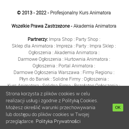
© 2013 - 2022 -
Profesjonalny Kurs Animatora
Wszelkie Prawa Zastrzeżone -
Akademia Animatora
Partnerzy:
Impra Shop
:
Party Shop
:
Sklep dla Animatora
:
Impreza
:
Party
:
Impra Sklep
:
Ogłoszenia
:
Akademia Animatora
:
Darmowe Ogłoszenia
:
Hurtownia Animatora
:
Ogłoszenia
:
Portal Animatora
:
Darmowe Ogłoszenia Warszawa
:
Firmy Regionu
:
Płyn do Baniek
:
Solidne Firmy
:
Ogłoszenia
:
Kurs Animatora
:
Solidna Firma
:
Bezpłatne Ogłoszenia
:
Animator Czasu Wolnego
:
Strona korzysta z plików cookies w celu
Bezpłatne Ogłoszenia Warszawa
:
sklep animatora
:
realizacji usług i zgodnie z Polityką Cookies.
Bańki Mydlane
:
Bezpłatne Ogłoszenia
:
Możesz określić warunki przechowywania
OK
Szkolenie Animatorów
:
Kurs Animatora
:
Gratka
:
lub dostępu do plików cookies w Twojej
Kurs Animatora Warszawa
:
Rumia
:
przeglądarce.
Polityka Prywatności
Kurs Animatora Poznań
:
Kurs Animatora Katowice
: