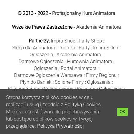
© 2013 - 2022 -
Profesjonalny Kurs Animatora
Wszelkie Prawa Zastrzeżone -
Akademia Animatora
Partnerzy:
Impra Shop
:
Party Shop
:
Sklep dla Animatora
:
Impreza
:
Party
:
Impra Sklep
:
Ogłoszenia
:
Akademia Animatora
:
Darmowe Ogłoszenia
:
Hurtownia Animatora
:
Ogłoszenia
:
Portal Animatora
:
Darmowe Ogłoszenia Warszawa
:
Firmy Regionu
:
Płyn do Baniek
:
Solidne Firmy
:
Ogłoszenia
:
Kurs Animatora
:
Solidna Firma
:
Bezpłatne Ogłoszenia
:
Animator Czasu Wolnego
:
Strona korzysta z plików cookies w celu
Bezpłatne Ogłoszenia Warszawa
:
sklep animatora
:
realizacji usług i zgodnie z Polityką Cookies.
Bańki Mydlane
:
Bezpłatne Ogłoszenia
:
Możesz określić warunki przechowywania
OK
Szkolenie Animatorów
:
Kurs Animatora
:
Gratka
:
lub dostępu do plików cookies w Twojej
Kurs Animatora Warszawa
:
Rumia
:
przeglądarce.
Polityka Prywatności
Kurs Animatora Poznań
:
Kurs Animatora Katowice
: