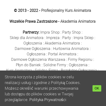
© 2013 - 2022 -
Profesjonalny Kurs Animatora
Wszelkie Prawa Zastrzeżone -
Akademia Animatora
Partnerzy:
Impra Shop
:
Party Shop
:
Sklep dla Animatora
:
Impreza
:
Party
:
Impra Sklep
:
Ogłoszenia
:
Akademia Animatora
:
Darmowe Ogłoszenia
:
Hurtownia Animatora
:
Ogłoszenia
:
Portal Animatora
:
Darmowe Ogłoszenia Warszawa
:
Firmy Regionu
:
Płyn do Baniek
:
Solidne Firmy
:
Ogłoszenia
:
Kurs Animatora
:
Solidna Firma
:
Bezpłatne Ogłoszenia
:
Animator Czasu Wolnego
:
Strona korzysta z plików cookies w celu
Bezpłatne Ogłoszenia Warszawa
:
sklep animatora
:
realizacji usług i zgodnie z Polityką Cookies.
Bańki Mydlane
:
Bezpłatne Ogłoszenia
:
Możesz określić warunki przechowywania
OK
Szkolenie Animatorów
:
Kurs Animatora
:
Gratka
:
lub dostępu do plików cookies w Twojej
Kurs Animatora Warszawa
:
Rumia
:
przeglądarce.
Polityka Prywatności
Kurs Animatora Poznań
:
Kurs Animatora Katowice
: