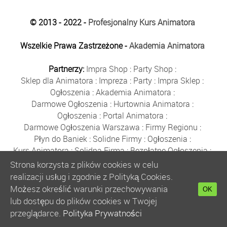
© 2013 - 2022 -
Profesjonalny Kurs Animatora
Wszelkie Prawa Zastrzeżone -
Akademia Animatora
Partnerzy:
Impra Shop
:
Party Shop
:
Sklep dla Animatora
:
Impreza
:
Party
:
Impra Sklep
:
Ogłoszenia
:
Akademia Animatora
:
Darmowe Ogłoszenia
:
Hurtownia Animatora
:
Ogłoszenia
:
Portal Animatora
:
Darmowe Ogłoszenia Warszawa
:
Firmy Regionu
:
Płyn do Baniek
:
Solidne Firmy
:
Ogłoszenia
:
Kurs Animatora
:
Solidna Firma
:
Bezpłatne Ogłoszenia
:
Animator Czasu Wolnego
:
Strona korzysta z plików cookies w celu
Bezpłatne Ogłoszenia Warszawa
:
sklep animatora
:
realizacji usług i zgodnie z Polityką Cookies.
Bańki Mydlane
:
Bezpłatne Ogłoszenia
:
Możesz określić warunki przechowywania
OK
Szkolenie Animatorów
:
Kurs Animatora
:
Gratka
:
lub dostępu do plików cookies w Twojej
Kurs Animatora Warszawa
:
Rumia
:
przeglądarce.
Polityka Prywatności
Kurs Animatora Poznań
:
Kurs Animatora Katowice
: