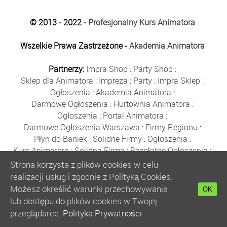
© 2013 - 2022 -
Profesjonalny Kurs Animatora
Wszelkie Prawa Zastrzeżone -
Akademia Animatora
Partnerzy:
Impra Shop
:
Party Shop
:
Sklep dla Animatora
:
Impreza
:
Party
:
Impra Sklep
:
Ogłoszenia
:
Akademia Animatora
:
Darmowe Ogłoszenia
:
Hurtownia Animatora
:
Ogłoszenia
:
Portal Animatora
:
Darmowe Ogłoszenia Warszawa
:
Firmy Regionu
:
Płyn do Baniek
:
Solidne Firmy
:
Ogłoszenia
:
Kurs Animatora
:
Solidna Firma
:
Bezpłatne Ogłoszenia
:
Animator Czasu Wolnego
:
Strona korzysta z plików cookies w celu
Bezpłatne Ogłoszenia Warszawa
:
sklep animatora
:
realizacji usług i zgodnie z Polityką Cookies.
Bańki Mydlane
:
Bezpłatne Ogłoszenia
:
Możesz określić warunki przechowywania
OK
Szkolenie Animatorów
:
Kurs Animatora
:
Gratka
:
lub dostępu do plików cookies w Twojej
Kurs Animatora Warszawa
:
Rumia
:
przeglądarce.
Polityka Prywatności
Kurs Animatora Poznań
:
Kurs Animatora Katowice
: