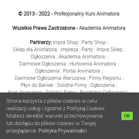
© 2013 - 2022 -
Profesjonalny Kurs Animatora
Wszelkie Prawa Zastrzeżone -
Akademia Animatora
Partnerzy:
Impra Shop
:
Party Shop
:
Sklep dla Animatora
:
Impreza
:
Party
:
Impra Sklep
:
Ogłoszenia
:
Akademia Animatora
:
Darmowe Ogłoszenia
:
Hurtownia Animatora
:
Ogłoszenia
:
Portal Animatora
:
Darmowe Ogłoszenia Warszawa
:
Firmy Regionu
:
Płyn do Baniek
:
Solidne Firmy
:
Ogłoszenia
:
Kurs Animatora
:
Solidna Firma
:
Bezpłatne Ogłoszenia
:
Animator Czasu Wolnego
:
Strona korzysta z plików cookies w celu
Bezpłatne Ogłoszenia Warszawa
:
sklep animatora
:
realizacji usług i zgodnie z Polityką Cookies.
Bańki Mydlane
:
Bezpłatne Ogłoszenia
:
Możesz określić warunki przechowywania
OK
Szkolenie Animatorów
:
Kurs Animatora
:
Gratka
:
lub dostępu do plików cookies w Twojej
Kurs Animatora Warszawa
:
Rumia
:
przeglądarce.
Polityka Prywatności
Kurs Animatora Poznań
:
Kurs Animatora Katowice
: