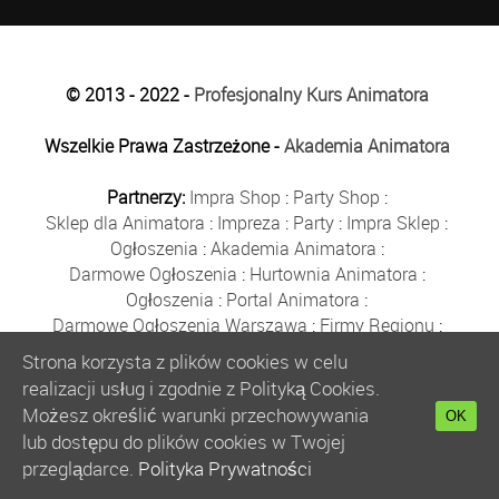
© 2013 - 2022 -
Profesjonalny Kurs Animatora
Wszelkie Prawa Zastrzeżone -
Akademia Animatora
Partnerzy:
Impra Shop
:
Party Shop
:
Sklep dla Animatora
:
Impreza
:
Party
:
Impra Sklep
:
Ogłoszenia
:
Akademia Animatora
:
Darmowe Ogłoszenia
:
Hurtownia Animatora
:
Ogłoszenia
:
Portal Animatora
:
Darmowe Ogłoszenia Warszawa
:
Firmy Regionu
:
Płyn do Baniek
:
Solidne Firmy
:
Ogłoszenia
:
Strona korzysta z plików cookies w celu
Kurs Animatora
:
Solidna Firma
:
Bezpłatne Ogłoszenia
:
realizacji usług i zgodnie z Polityką Cookies.
Animator Czasu Wolnego
:
Możesz określić warunki przechowywania
OK
Bezpłatne Ogłoszenia Warszawa
:
sklep animatora
:
lub dostępu do plików cookies w Twojej
Bańki Mydlane
:
Bezpłatne Ogłoszenia
:
przeglądarce.
Polityka Prywatności
Szkolenie Animatorów
:
Kurs Animatora
:
Gratka
: