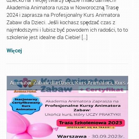
Akademia Animatora rusza w Noworoczną Trasę
2024 i zaprasza na Profesjonalny Kurs Animatora
Zabaw dla Dzieci. Jeśli kochasz spędzać czas z
najmłodszymi i lubisz być powodem ich radości, to to
szkolenie jest idealne dla Ciebie! […]
Więcej
Animator Zabaw dla Dzieci
,
Kurs Animatora
,
Kurs Anim