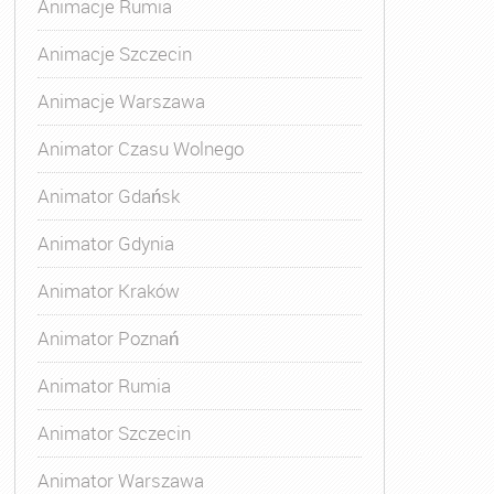
Animacje Rumia
Animacje Szczecin
Animacje Warszawa
Animatora Gdynia
,
Kurs Animatora Katowice
,
Kurs Animato
Animator Czasu Wolnego
Animator Gdańsk
Animator Gdynia
Animator Kraków
Animator Poznań
Animator Rumia
Animator Szczecin
Animator Warszawa