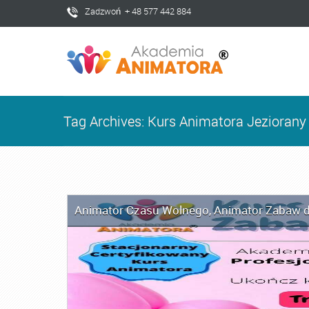
Zadzwoń + 48 577 442 884
Tag Archives: Kurs Animatora Jeziorany
Animator Czasu Wolnego
,
Animator Zabaw d