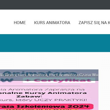
HOME
KURS ANIMATORA
ZAPISZ SIĘ NA 
la Dzieci
,
Kurs Animatora
,
Kurs Animatora Czasu Wolnego