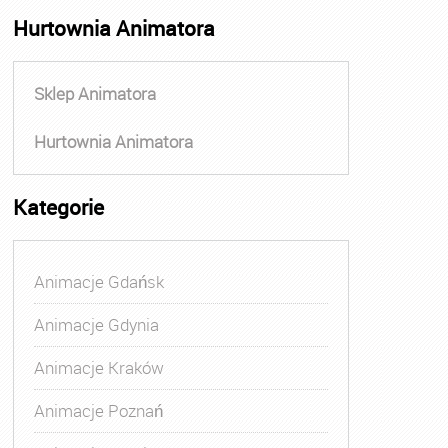
Hurtownia Animatora
Sklep Animatora
Hurtownia Animatora
Kategorie
Animacje Gdańsk
Animacje Gdynia
Animacje Kraków
Animacje Poznań