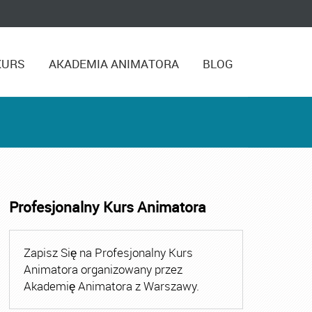
KURS
AKADEMIA ANIMATORA
BLOG
Profesjonalny Kurs Animatora
,
Kurs Animatora Czasu Wolnego Warszawa
,
Kurs Animato
Zapisz Się na Profesjonalny Kurs
Animatora organizowany przez
Akademię Animatora z Warszawy.