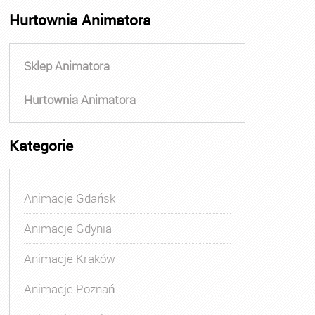
Hurtownia Animatora
Sklep Animatora
Hurtownia Animatora
Kategorie
Animacje Gdańsk
Animacje Gdynia
Animacje Kraków
Animacje Poznań