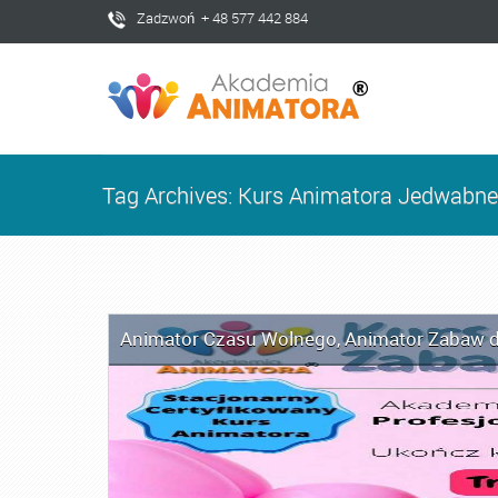
Zadzwoń + 48 577 442 884
Tag Archives: Kurs Animatora Jedwabne
Animator Czasu Wolnego
,
Animator Zabaw d