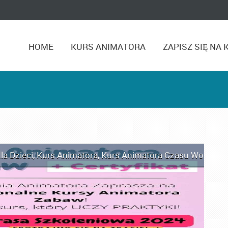
HOME
KURS ANIMATORA
ZAPISZ SIĘ NA 
la Dzieci
,
Kurs Animatora
,
Kurs Animatora Czasu Wolnego