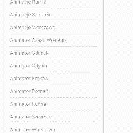
Animacje Rumia
Animacje Szczecin
Animacje Warszawa
Animatora Gdynia
,
Kurs Animatora Katowice
,
Kurs Animato
Animator Czasu Wolnego
Animator Gdańsk
Animator Gdynia
Animator Kraków
Animator Poznań
Animator Rumia
Animator Szczecin
Animator Warszawa