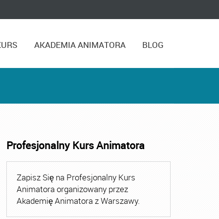
KURS
AKADEMIA ANIMATORA
BLOG
Profesjonalny Kurs Animatora
,
Kurs Animatora Czasu Wolnego Warszawa
,
Kurs Animato
Zapisz Się na Profesjonalny Kurs
Animatora organizowany przez
Akademię Animatora z Warszawy.