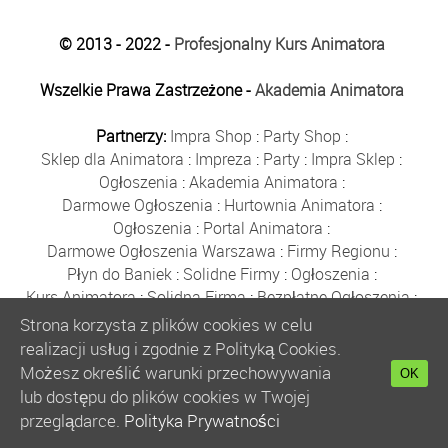
© 2013 - 2022 -
Profesjonalny Kurs Animatora
Wszelkie Prawa Zastrzeżone -
Akademia Animatora
Partnerzy:
Impra Shop
:
Party Shop
:
Sklep dla Animatora
:
Impreza
:
Party
:
Impra Sklep
:
Ogłoszenia
:
Akademia Animatora
:
Darmowe Ogłoszenia
:
Hurtownia Animatora
:
Ogłoszenia
:
Portal Animatora
:
Darmowe Ogłoszenia Warszawa
:
Firmy Regionu
:
Płyn do Baniek
:
Solidne Firmy
:
Ogłoszenia
:
Kurs Animatora
:
Solidna Firma
:
Bezpłatne Ogłoszenia
:
Animator Czasu Wolnego
:
Strona korzysta z plików cookies w celu
Bezpłatne Ogłoszenia Warszawa
:
sklep animatora
:
realizacji usług i zgodnie z Polityką Cookies.
Bańki Mydlane
:
Bezpłatne Ogłoszenia
:
Możesz określić warunki przechowywania
OK
Szkolenie Animatorów
:
Kurs Animatora
:
Gratka
:
lub dostępu do plików cookies w Twojej
Kurs Animatora Warszawa
:
Rumia
:
przeglądarce.
Polityka Prywatności
Kurs Animatora Poznań
:
Kurs Animatora Katowice
: