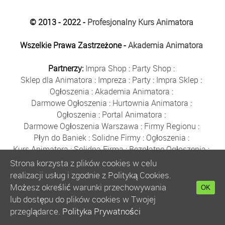
© 2013 - 2022 -
Profesjonalny Kurs Animatora
Wszelkie Prawa Zastrzeżone -
Akademia Animatora
Partnerzy:
Impra Shop
:
Party Shop
:
Sklep dla Animatora
:
Impreza
:
Party
:
Impra Sklep
:
Ogłoszenia
:
Akademia Animatora
:
Darmowe Ogłoszenia
:
Hurtownia Animatora
:
Ogłoszenia
:
Portal Animatora
:
Darmowe Ogłoszenia Warszawa
:
Firmy Regionu
:
Płyn do Baniek
:
Solidne Firmy
:
Ogłoszenia
:
Kurs Animatora
:
Solidna Firma
:
Bezpłatne Ogłoszenia
:
Animator Czasu Wolnego
:
Strona korzysta z plików cookies w celu
Bezpłatne Ogłoszenia Warszawa
:
sklep animatora
:
realizacji usług i zgodnie z Polityką Cookies.
Bańki Mydlane
:
Bezpłatne Ogłoszenia
:
Możesz określić warunki przechowywania
OK
Szkolenie Animatorów
:
Kurs Animatora
:
Gratka
:
lub dostępu do plików cookies w Twojej
Kurs Animatora Warszawa
:
Rumia
:
przeglądarce.
Polityka Prywatności
Kurs Animatora Poznań
:
Kurs Animatora Katowice
: