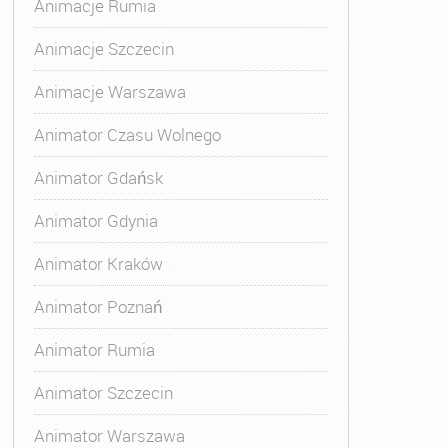
Animacje Rumia
Animacje Szczecin
Animacje Warszawa
Animatora Gdynia
,
Kurs Animatora Katowice
,
Kurs Animato
Animator Czasu Wolnego
Animator Gdańsk
Animator Gdynia
Animator Kraków
Animator Poznań
Animator Rumia
Animator Szczecin
Animator Warszawa