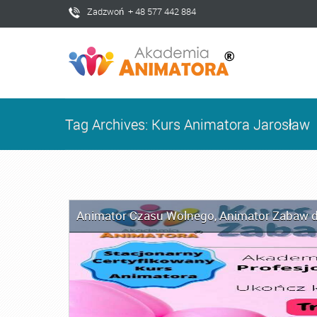
Zadzwoń + 48 577 442 884
Tag Archives: Kurs Animatora Jarosław
Animator Czasu Wolnego
,
Animator Zabaw d