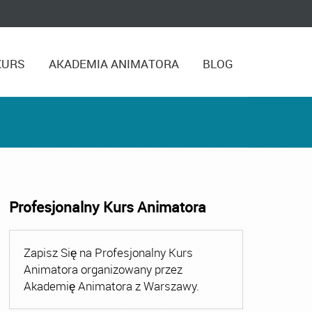
KURS
AKADEMIA ANIMATORA
BLOG
Profesjonalny Kurs Animatora
,
Kurs Animatora Czasu Wolnego Warszawa
,
Kurs Animato
Zapisz Się na Profesjonalny Kurs
Animatora organizowany przez
Akademię Animatora z Warszawy.