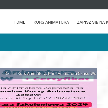
HOME
KURS ANIMATORA
ZAPISZ SIĘ NA 
la Dzieci
,
Kurs Animatora
,
Kurs Animatora Czasu Wolnego