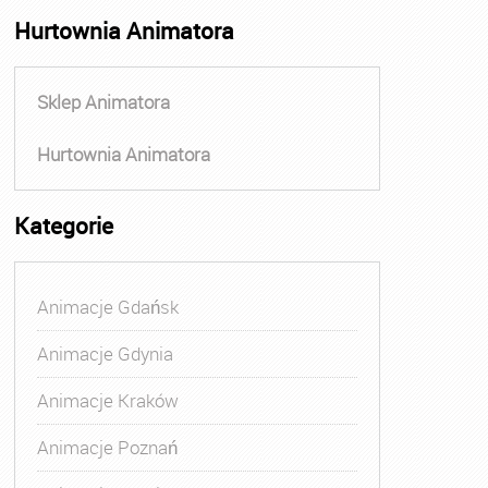
Hurtownia Animatora
Sklep Animatora
Hurtownia Animatora
Kategorie
Animacje Gdańsk
Animacje Gdynia
Animacje Kraków
Animacje Poznań