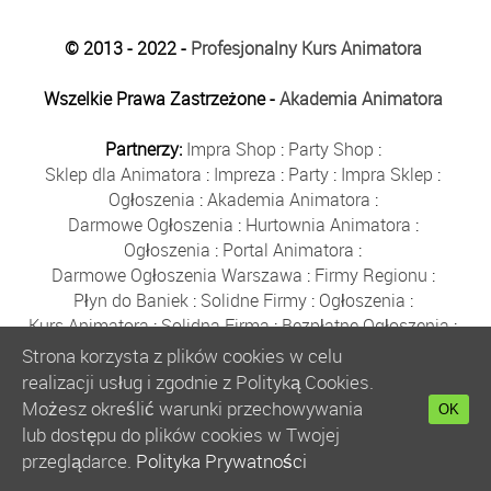
© 2013 - 2022 -
Profesjonalny Kurs Animatora
Wszelkie Prawa Zastrzeżone -
Akademia Animatora
Partnerzy:
Impra Shop
:
Party Shop
:
Sklep dla Animatora
:
Impreza
:
Party
:
Impra Sklep
:
Ogłoszenia
:
Akademia Animatora
:
Darmowe Ogłoszenia
:
Hurtownia Animatora
:
Ogłoszenia
:
Portal Animatora
:
Darmowe Ogłoszenia Warszawa
:
Firmy Regionu
:
Płyn do Baniek
:
Solidne Firmy
:
Ogłoszenia
:
Kurs Animatora
:
Solidna Firma
:
Bezpłatne Ogłoszenia
:
Animator Czasu Wolnego
:
Strona korzysta z plików cookies w celu
Bezpłatne Ogłoszenia Warszawa
:
sklep animatora
:
realizacji usług i zgodnie z Polityką Cookies.
Bańki Mydlane
:
Bezpłatne Ogłoszenia
:
Możesz określić warunki przechowywania
OK
Szkolenie Animatorów
:
Kurs Animatora
:
Gratka
:
lub dostępu do plików cookies w Twojej
Kurs Animatora Warszawa
:
Rumia
:
przeglądarce.
Polityka Prywatności
Kurs Animatora Poznań
:
Kurs Animatora Katowice
: