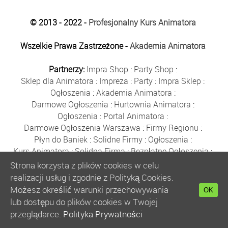
© 2013 - 2022 -
Profesjonalny Kurs Animatora
Wszelkie Prawa Zastrzeżone -
Akademia Animatora
Partnerzy:
Impra Shop
:
Party Shop
:
Sklep dla Animatora
:
Impreza
:
Party
:
Impra Sklep
:
Ogłoszenia
:
Akademia Animatora
:
Darmowe Ogłoszenia
:
Hurtownia Animatora
:
Ogłoszenia
:
Portal Animatora
:
Darmowe Ogłoszenia Warszawa
:
Firmy Regionu
:
Płyn do Baniek
:
Solidne Firmy
:
Ogłoszenia
:
Kurs Animatora
:
Solidna Firma
:
Bezpłatne Ogłoszenia
:
Animator Czasu Wolnego
:
Strona korzysta z plików cookies w celu
Bezpłatne Ogłoszenia Warszawa
:
sklep animatora
:
realizacji usług i zgodnie z Polityką Cookies.
Bańki Mydlane
:
Bezpłatne Ogłoszenia
:
Możesz określić warunki przechowywania
OK
Szkolenie Animatorów
:
Kurs Animatora
:
Gratka
:
lub dostępu do plików cookies w Twojej
Kurs Animatora Warszawa
:
Rumia
:
przeglądarce.
Polityka Prywatności
Kurs Animatora Poznań
:
Kurs Animatora Katowice
: