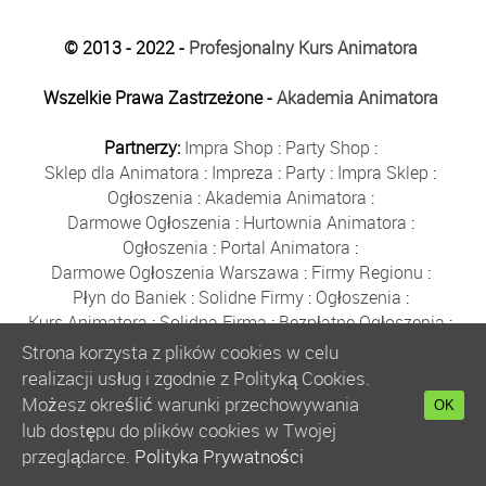
© 2013 - 2022 -
Profesjonalny Kurs Animatora
Wszelkie Prawa Zastrzeżone -
Akademia Animatora
Partnerzy:
Impra Shop
:
Party Shop
:
Sklep dla Animatora
:
Impreza
:
Party
:
Impra Sklep
:
Ogłoszenia
:
Akademia Animatora
:
Darmowe Ogłoszenia
:
Hurtownia Animatora
:
Ogłoszenia
:
Portal Animatora
:
Darmowe Ogłoszenia Warszawa
:
Firmy Regionu
:
Płyn do Baniek
:
Solidne Firmy
:
Ogłoszenia
:
Kurs Animatora
:
Solidna Firma
:
Bezpłatne Ogłoszenia
:
Animator Czasu Wolnego
:
Strona korzysta z plików cookies w celu
Bezpłatne Ogłoszenia Warszawa
:
sklep animatora
:
realizacji usług i zgodnie z Polityką Cookies.
Bańki Mydlane
:
Bezpłatne Ogłoszenia
:
Możesz określić warunki przechowywania
OK
Szkolenie Animatorów
:
Kurs Animatora
:
Gratka
:
lub dostępu do plików cookies w Twojej
Kurs Animatora Warszawa
:
Rumia
:
przeglądarce.
Polityka Prywatności
Kurs Animatora Poznań
:
Kurs Animatora Katowice
: