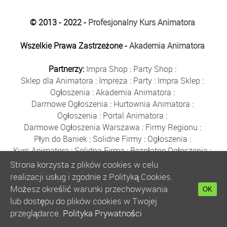
© 2013 - 2022 -
Profesjonalny Kurs Animatora
Wszelkie Prawa Zastrzeżone -
Akademia Animatora
Partnerzy:
Impra Shop
:
Party Shop
:
Sklep dla Animatora
:
Impreza
:
Party
:
Impra Sklep
:
Ogłoszenia
:
Akademia Animatora
:
Darmowe Ogłoszenia
:
Hurtownia Animatora
:
Ogłoszenia
:
Portal Animatora
:
Darmowe Ogłoszenia Warszawa
:
Firmy Regionu
:
Płyn do Baniek
:
Solidne Firmy
:
Ogłoszenia
:
Kurs Animatora
:
Solidna Firma
:
Bezpłatne Ogłoszenia
:
Animator Czasu Wolnego
:
Strona korzysta z plików cookies w celu
Bezpłatne Ogłoszenia Warszawa
:
sklep animatora
:
realizacji usług i zgodnie z Polityką Cookies.
Bańki Mydlane
:
Bezpłatne Ogłoszenia
:
Możesz określić warunki przechowywania
OK
Szkolenie Animatorów
:
Kurs Animatora
:
Gratka
:
lub dostępu do plików cookies w Twojej
Kurs Animatora Warszawa
:
Rumia
:
przeglądarce.
Polityka Prywatności
Kurs Animatora Poznań
:
Kurs Animatora Katowice
: