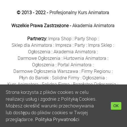
© 2013 - 2022 -
Profesjonalny Kurs Animatora
Wszelkie Prawa Zastrzeżone -
Akademia Animatora
Partnerzy:
Impra Shop
:
Party Shop
:
Sklep dla Animatora
:
Impreza
:
Party
:
Impra Sklep
:
Ogłoszenia
:
Akademia Animatora
:
Darmowe Ogłoszenia
:
Hurtownia Animatora
:
Ogłoszenia
:
Portal Animatora
:
Darmowe Ogłoszenia Warszawa
:
Firmy Regionu
:
Płyn do Baniek
:
Solidne Firmy
:
Ogłoszenia
:
Kurs Animatora
:
Solidna Firma
:
Bezpłatne Ogłoszenia
:
Animator Czasu Wolnego
:
Strona korzysta z plików cookies w celu
Bezpłatne Ogłoszenia Warszawa
:
sklep animatora
:
realizacji usług i zgodnie z Polityką Cookies.
Bańki Mydlane
:
Bezpłatne Ogłoszenia
:
Możesz określić warunki przechowywania
OK
Szkolenie Animatorów
:
Kurs Animatora
:
Gratka
:
lub dostępu do plików cookies w Twojej
Kurs Animatora Warszawa
:
Rumia
:
przeglądarce.
Polityka Prywatności
Kurs Animatora Poznań
:
Kurs Animatora Katowice
: