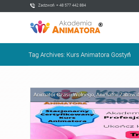
Zadzwoń + 48 577 442 884
Tag Archives: Kurs Animatora Gostyń
Animator Czasu Wolnego
,
Animator Zabaw d