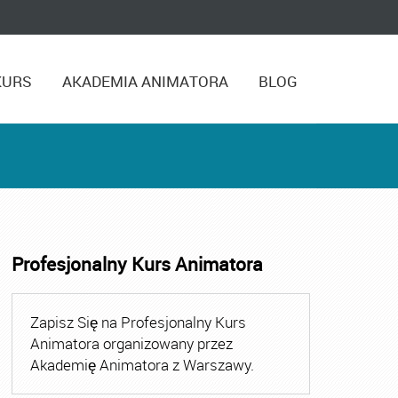
KURS
AKADEMIA ANIMATORA
BLOG
Profesjonalny Kurs Animatora
,
Kurs Animatora Czasu Wolnego Warszawa
,
Kurs Animato
Zapisz Się na Profesjonalny Kurs
Animatora organizowany przez
Akademię Animatora z Warszawy.