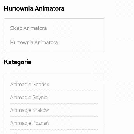
Hurtownia Animatora
Sklep Animatora
Hurtownia Animatora
Kategorie
Animacje Gdańsk
Animacje Gdynia
Animacje Kraków
Animacje Poznań