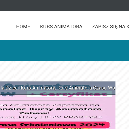
HOME
KURS ANIMATORA
ZAPISZ SIĘ NA 
la Dzieci
,
Kurs Animatora
,
Kurs Animatora Czasu Wolnego