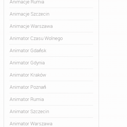
Animacje Rumia
Animacje Szczecin
Animacje Warszawa
Animatora Gdynia
,
Kurs Animatora Katowice
,
Kurs Animato
Animator Czasu Wolnego
Animator Gdańsk
Animator Gdynia
Animator Kraków
Animator Poznań
Animator Rumia
Animator Szczecin
Animator Warszawa