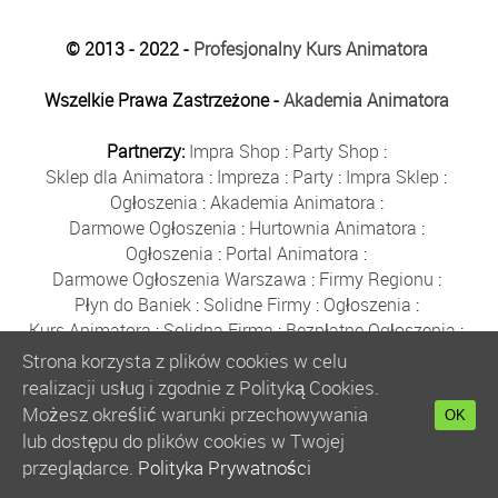
© 2013 - 2022 -
Profesjonalny Kurs Animatora
Wszelkie Prawa Zastrzeżone -
Akademia Animatora
Partnerzy:
Impra Shop
:
Party Shop
:
Sklep dla Animatora
:
Impreza
:
Party
:
Impra Sklep
:
Ogłoszenia
:
Akademia Animatora
:
Darmowe Ogłoszenia
:
Hurtownia Animatora
:
Ogłoszenia
:
Portal Animatora
:
Darmowe Ogłoszenia Warszawa
:
Firmy Regionu
:
Płyn do Baniek
:
Solidne Firmy
:
Ogłoszenia
:
Kurs Animatora
:
Solidna Firma
:
Bezpłatne Ogłoszenia
:
Animator Czasu Wolnego
:
Strona korzysta z plików cookies w celu
Bezpłatne Ogłoszenia Warszawa
:
sklep animatora
:
realizacji usług i zgodnie z Polityką Cookies.
Bańki Mydlane
:
Bezpłatne Ogłoszenia
:
Możesz określić warunki przechowywania
OK
Szkolenie Animatorów
:
Kurs Animatora
:
Gratka
:
lub dostępu do plików cookies w Twojej
Kurs Animatora Warszawa
:
Rumia
:
przeglądarce.
Polityka Prywatności
Kurs Animatora Poznań
:
Kurs Animatora Katowice
: