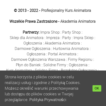
© 2013 - 2022 -
Profesjonalny Kurs Animatora
Wszelkie Prawa Zastrzeżone -
Akademia Animatora
Partnerzy:
Impra Shop
:
Party Shop
:
Sklep dla Animatora
:
Impreza
:
Party
:
Impra Sklep
:
Ogłoszenia
:
Akademia Animatora
:
Darmowe Ogłoszenia
:
Hurtownia Animatora
:
Ogłoszenia
:
Portal Animatora
:
Darmowe Ogłoszenia Warszawa
:
Firmy Regionu
:
Płyn do Baniek
:
Solidne Firmy
:
Ogłoszenia
:
Kurs Animatora
:
Solidna Firma
:
Bezpłatne Ogłoszenia
:
Animator Czasu Wolnego
:
Strona korzysta z plików cookies w celu
Bezpłatne Ogłoszenia Warszawa
:
sklep animatora
:
realizacji usług i zgodnie z Polityką Cookies.
Bańki Mydlane
:
Bezpłatne Ogłoszenia
:
Możesz określić warunki przechowywania
OK
Szkolenie Animatorów
:
Kurs Animatora
:
Gratka
:
lub dostępu do plików cookies w Twojej
Kurs Animatora Warszawa
:
Rumia
:
przeglądarce.
Polityka Prywatności
Kurs Animatora Poznań
:
Kurs Animatora Katowice
: