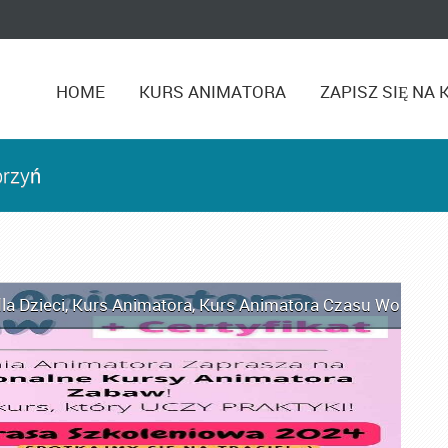
HOME
KURS ANIMATORA
ZAPISZ SIĘ NA 
brzyń
la Dzieci
,
Kurs Animatora
,
Kurs Animatora Czasu Wolnego