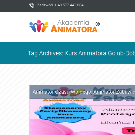
Zadzwoń + 48 577 442 884
Tag Archives: Kurs Animatora Golub-Do
Animator Czasu Wolnego
,
Animator Zabaw d