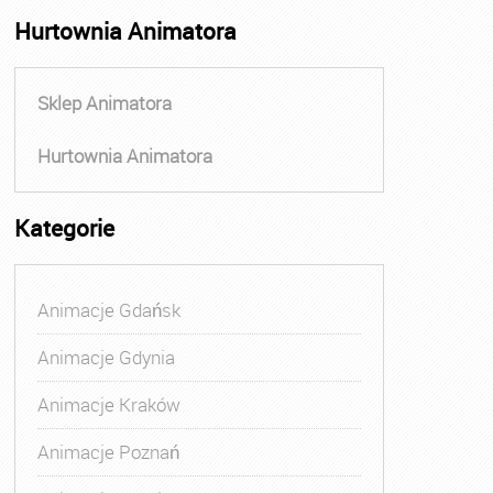
Hurtownia Animatora
Sklep Animatora
Hurtownia Animatora
Kategorie
Animacje Gdańsk
Animacje Gdynia
Animacje Kraków
Animacje Poznań