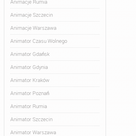
Animacje Rumia
Animacje Szczecin
Animacje Warszawa
Animatora Gdynia
,
Kurs Animatora Katowice
,
Kurs Animato
Animator Czasu Wolnego
Animator Gdańsk
Animator Gdynia
Animator Kraków
Animator Poznań
Animator Rumia
Animator Szczecin
Animator Warszawa