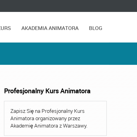
KURS
AKADEMIA ANIMATORA
BLOG
Profesjonalny Kurs Animatora
,
Kurs Animatora Czasu Wolnego Warszawa
,
Kurs Animato
Zapisz Się na Profesjonalny Kurs
Animatora organizowany przez
Akademię Animatora z Warszawy.