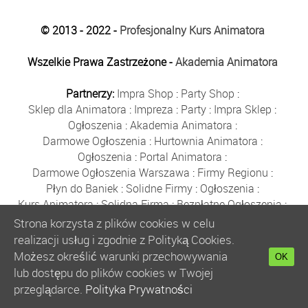
© 2013 - 2022 -
Profesjonalny Kurs Animatora
Wszelkie Prawa Zastrzeżone -
Akademia Animatora
Partnerzy:
Impra Shop
:
Party Shop
:
Sklep dla Animatora
:
Impreza
:
Party
:
Impra Sklep
:
Ogłoszenia
:
Akademia Animatora
:
Darmowe Ogłoszenia
:
Hurtownia Animatora
:
Ogłoszenia
:
Portal Animatora
:
Darmowe Ogłoszenia Warszawa
:
Firmy Regionu
:
Płyn do Baniek
:
Solidne Firmy
:
Ogłoszenia
:
Kurs Animatora
:
Solidna Firma
:
Bezpłatne Ogłoszenia
:
Animator Czasu Wolnego
:
Strona korzysta z plików cookies w celu
Bezpłatne Ogłoszenia Warszawa
:
sklep animatora
:
realizacji usług i zgodnie z Polityką Cookies.
Bańki Mydlane
:
Bezpłatne Ogłoszenia
:
Możesz określić warunki przechowywania
OK
Szkolenie Animatorów
:
Kurs Animatora
:
Gratka
:
lub dostępu do plików cookies w Twojej
Kurs Animatora Warszawa
:
Rumia
:
przeglądarce.
Polityka Prywatności
Kurs Animatora Poznań
:
Kurs Animatora Katowice
: