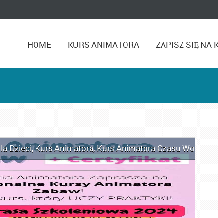
HOME
KURS ANIMATORA
ZAPISZ SIĘ NA 
la Dzieci
,
Kurs Animatora
,
Kurs Animatora Czasu Wolnego