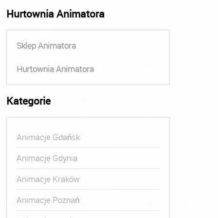
Hurtownia Animatora
Sklep Animatora
Hurtownia Animatora
Kategorie
Animacje Gdańsk
Animacje Gdynia
Animacje Kraków
Animacje Poznań