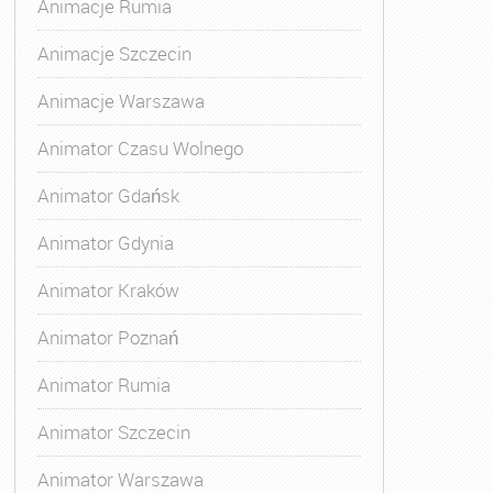
Animacje Rumia
Animacje Szczecin
Animacje Warszawa
Animatora Gdynia
,
Kurs Animatora Katowice
,
Kurs Animato
Animator Czasu Wolnego
Animator Gdańsk
Animator Gdynia
Animator Kraków
Animator Poznań
Animator Rumia
Animator Szczecin
Animator Warszawa