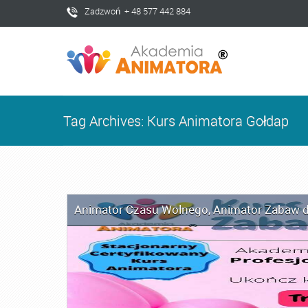
Zadzwoń + 48 577 442 884
Tag Archives: Kurs Animatora Gołdap
Animator Czasu Wolnego
,
Animator Zabaw d