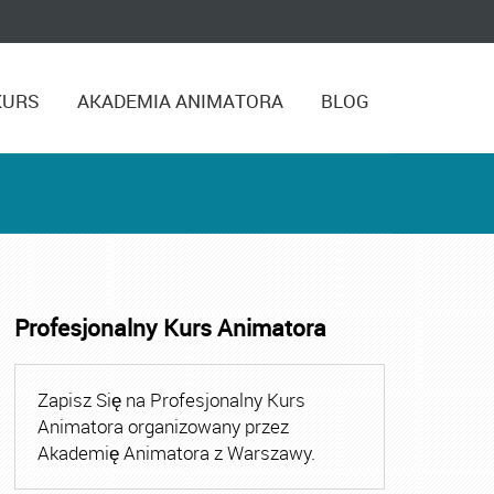
KURS
AKADEMIA ANIMATORA
BLOG
Profesjonalny Kurs Animatora
,
Kurs Animatora Czasu Wolnego Warszawa
,
Kurs Animato
Zapisz Się na Profesjonalny Kurs
Animatora organizowany przez
Akademię Animatora z Warszawy.