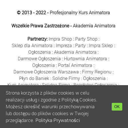
© 2013 - 2022 -
Profesjonalny Kurs Animatora
Wszelkie Prawa Zastrzeżone -
Akademia Animatora
Partnerzy:
Impra Shop
:
Party Shop
:
Sklep dla Animatora
:
Impreza
:
Party
:
Impra Sklep
:
Ogłoszenia
:
Akademia Animatora
:
Darmowe Ogłoszenia
:
Hurtownia Animatora
:
Ogłoszenia
:
Portal Animatora
:
Darmowe Ogłoszenia Warszawa
:
Firmy Regionu
:
Płyn do Baniek
:
Solidne Firmy
:
Ogłoszenia
:
Kurs Animatora
:
Solidna Firma
:
Bezpłatne Ogłoszenia
:
Animator Czasu Wolnego
:
Strona korzysta z plików cookies w celu
Bezpłatne Ogłoszenia Warszawa
:
sklep animatora
:
realizacji usług i zgodnie z Polityką Cookies.
Bańki Mydlane
:
Bezpłatne Ogłoszenia
:
Możesz określić warunki przechowywania
OK
Szkolenie Animatorów
:
Kurs Animatora
:
Gratka
:
lub dostępu do plików cookies w Twojej
Kurs Animatora Warszawa
:
Rumia
:
przeglądarce.
Polityka Prywatności
Kurs Animatora Poznań
:
Kurs Animatora Katowice
: