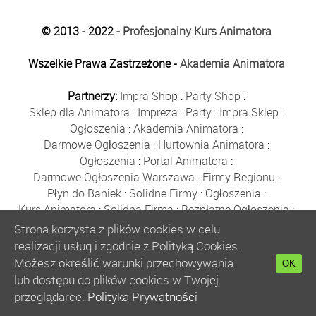
© 2013 - 2022 -
Profesjonalny Kurs Animatora
Wszelkie Prawa Zastrzeżone -
Akademia Animatora
Partnerzy:
Impra Shop
:
Party Shop
:
Sklep dla Animatora
:
Impreza
:
Party
:
Impra Sklep
:
Ogłoszenia
:
Akademia Animatora
:
Darmowe Ogłoszenia
:
Hurtownia Animatora
:
Ogłoszenia
:
Portal Animatora
:
Darmowe Ogłoszenia Warszawa
:
Firmy Regionu
:
Płyn do Baniek
:
Solidne Firmy
:
Ogłoszenia
:
Kurs Animatora
:
Solidna Firma
:
Bezpłatne Ogłoszenia
:
Animator Czasu Wolnego
:
Strona korzysta z plików cookies w celu
Bezpłatne Ogłoszenia Warszawa
:
sklep animatora
:
realizacji usług i zgodnie z Polityką Cookies.
Bańki Mydlane
:
Bezpłatne Ogłoszenia
:
Możesz określić warunki przechowywania
OK
Szkolenie Animatorów
:
Kurs Animatora
:
Gratka
:
lub dostępu do plików cookies w Twojej
Kurs Animatora Warszawa
:
Rumia
:
przeglądarce.
Polityka Prywatności
Kurs Animatora Poznań
:
Kurs Animatora Katowice
: