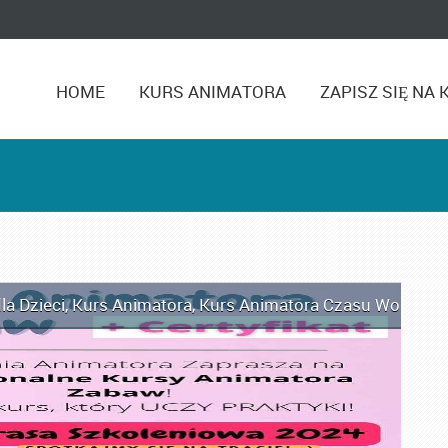
HOME
KURS ANIMATORA
ZAPISZ SIĘ NA 
la Dzieci
,
Kurs Animatora
,
Kurs Animatora Czasu Wolnego