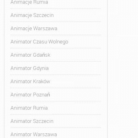
Animacje Rumia
Animacje Szczecin
Animacje Warszawa
Animatora Gdynia
,
Kurs Animatora Katowice
,
Kurs Animato
Animator Czasu Wolnego
Animator Gdańsk
Animator Gdynia
Animator Kraków
Animator Poznań
Animator Rumia
Animator Szczecin
Animator Warszawa