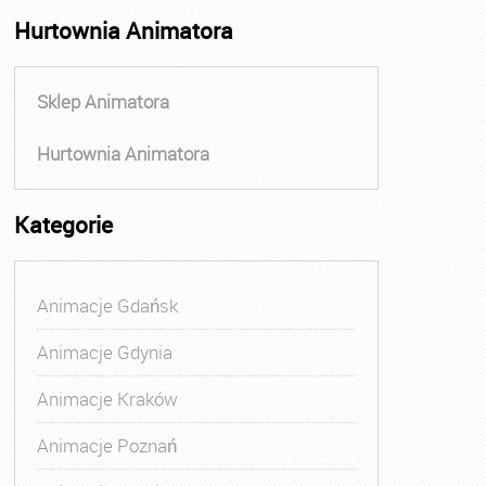
Hurtownia Animatora
Sklep Animatora
Hurtownia Animatora
Kategorie
Animacje Gdańsk
Animacje Gdynia
Animacje Kraków
Animacje Poznań