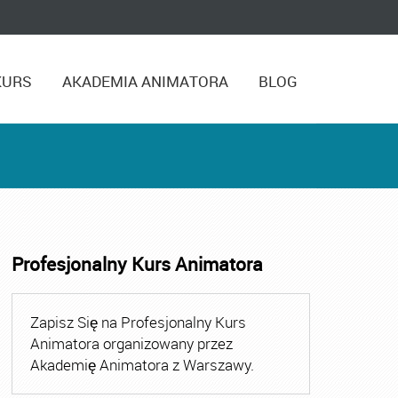
KURS
AKADEMIA ANIMATORA
BLOG
Profesjonalny Kurs Animatora
,
Kurs Animatora Czasu Wolnego Warszawa
,
Kurs Animato
Zapisz Się na Profesjonalny Kurs
Animatora organizowany przez
Akademię Animatora z Warszawy.