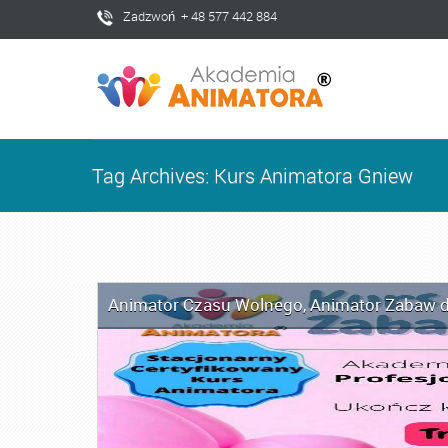
Zadzwoń + 48 577 442 884
Tag Archives: Kurs Animatora Gniew
Animator Czasu Wolnego
,
Animator Zabaw d