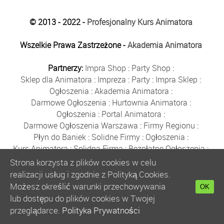
© 2013 - 2022 -
Profesjonalny Kurs Animatora
Wszelkie Prawa Zastrzeżone -
Akademia Animatora
Partnerzy:
Impra Shop
:
Party Shop
:
Sklep dla Animatora
:
Impreza
:
Party
:
Impra Sklep
:
Ogłoszenia
:
Akademia Animatora
:
Darmowe Ogłoszenia
:
Hurtownia Animatora
:
Ogłoszenia
:
Portal Animatora
:
Darmowe Ogłoszenia Warszawa
:
Firmy Regionu
:
Płyn do Baniek
:
Solidne Firmy
:
Ogłoszenia
:
Kurs Animatora
:
Solidna Firma
:
Bezpłatne Ogłoszenia
:
Animator Czasu Wolnego
:
Strona korzysta z plików cookies w celu
Bezpłatne Ogłoszenia Warszawa
:
sklep animatora
:
realizacji usług i zgodnie z Polityką Cookies.
Bańki Mydlane
:
Bezpłatne Ogłoszenia
:
Możesz określić warunki przechowywania
OK
Szkolenie Animatorów
:
Kurs Animatora
:
Gratka
:
lub dostępu do plików cookies w Twojej
Kurs Animatora Warszawa
:
Rumia
:
przeglądarce.
Polityka Prywatności
Kurs Animatora Poznań
:
Kurs Animatora Katowice
: