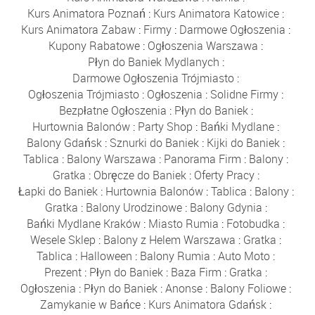
Kurs Animatora Poznań
:
Kurs Animatora Katowice
:
Kurs Animatora Zabaw
:
Firmy
:
Darmowe Ogłoszenia
:
Kupony Rabatowe
:
Ogłoszenia Warszawa
:
Płyn do Baniek Mydlanych
:
Darmowe Ogłoszenia Trójmiasto
:
Ogłoszenia Trójmiasto
:
Ogłoszenia
:
Solidne Firmy
:
Bezpłatne Ogłoszenia
:
Płyn do Baniek
:
Hurtownia Balonów
:
Party Shop
:
Bańki Mydlane
:
Balony Gdańsk
:
Sznurki do Baniek
:
Kijki do Baniek
:
Tablica
:
Balony Warszawa
:
Panorama Firm
:
Balony
:
Gratka
:
Obręcze do Baniek
:
Oferty Pracy
:
Łapki do Baniek
:
Hurtownia Balonów
:
Tablica
:
Balony
:
Gratka
:
Balony Urodzinowe
:
Balony Gdynia
:
Bańki Mydlane Kraków
:
Miasto Rumia
:
Fotobudka
:
Wesele Sklep
:
Balony z Helem Warszawa
:
Gratka
:
Tablica
:
Halloween
:
Balony Rumia
:
Auto Moto
:
Prezent
:
Płyn do Baniek
:
Baza Firm
:
Gratka
:
Ogłoszenia
:
Płyn do Baniek
:
Anonse
:
Balony Foliowe
:
Zamykanie w Bańce
:
Kurs Animatora Gdańsk
: