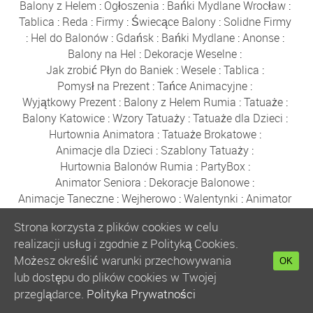
Balony z Helem
:
Ogłoszenia
:
Bańki Mydlane Wrocław
:
Tablica
:
Reda
:
Firmy
:
Świecące Balony
:
Solidne Firmy
:
Hel do Balonów
:
Gdańsk
:
Bańki Mydlane
:
Anonse
:
Balony na Hel
:
Dekoracje Weselne
:
Jak zrobić Płyn do Baniek
:
Wesele
:
Tablica
:
Pomysł na Prezent
:
Tańce Animacyjne
:
Wyjątkowy Prezent
:
Balony z Helem Rumia
:
Tatuaże
:
Balony Katowice
:
Wzory Tatuaży
:
Tatuaże dla Dzieci
:
Hurtownia Animatora
:
Tatuaże Brokatowe
:
Animacje dla Dzieci
:
Szablony Tatuaży
:
Hurtownia Balonów Rumia
:
PartyBox
:
Animator Seniora
:
Dekoracje Balonowe
:
Animacje Taneczne
:
Wejherowo
:
Walentynki
:
Animator
:
Dekoracje Balonowe
:
Kurs Animatora
:
Strona korzysta z plików cookies w celu
Balony z Helem
:
Anonse
:
Hurtownia Balonów
:
realizacji usług i zgodnie z Polityką Cookies.
Kurs Animatora Gdańsk
:
Katalog Firm
:
Możesz określić warunki przechowywania
Hurtownia Animatora
:
Balony
:
Balony Wejherowo
:
OK
lub dostępu do plików cookies w Twojej
Akademia Animatora
:
Balony Warszawa
:
przeglądarce.
Polityka Prywatności
Bańki Mydlane
:
Hurtownia Balonów
:
Balony Reda
:
Gdynia
:
Sklep z Balonami Rumia
:
Boże Narodzenie
: