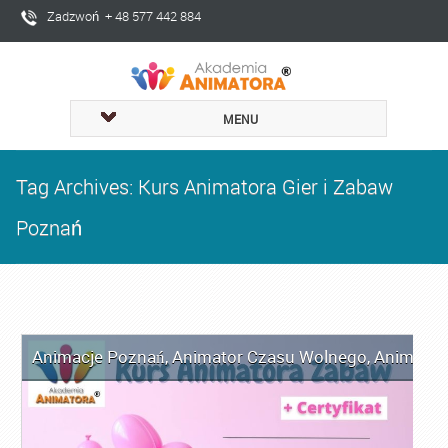
Zadzwoń + 48 577 442 884
MENU
Tag Archives: Kurs Animatora Gier i Zabaw
Poznań
Animacje Poznań
,
Animator Czasu Wolnego
,
Animator