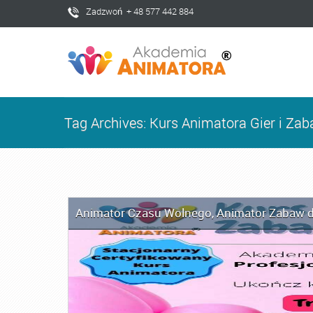
Zadzwoń + 48 577 442 884
Tag Archives: Kurs Animatora Gier i Za
Animator Czasu Wolnego
,
Animator Zabaw d