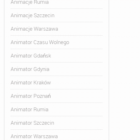
Animacje Rumia
Animacje Szczecin
Animacje Warszawa
i
,
Kurs Animatora Zabaw dla Dzieci Katowice
,
Kurs Animato
Animator Czasu Wolnego
Animator Gdańsk
Animator Gdynia
Animator Kraków
Animator Poznań
Animator Rumia
Animator Szczecin
Animator Warszawa