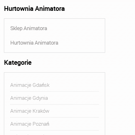
Hurtownia Animatora
Sklep Animatora
Hurtownia Animatora
Kategorie
Animacje Gdańsk
Animacje Gdynia
Animacje Kraków
Animacje Poznań