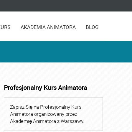
KURS
AKADEMIA ANIMATORA
BLOG
Profesjonalny Kurs Animatora
,
Kurs Animatora Czasu Wolnego Warszawa
,
Kurs Animato
Zapisz Się na Profesjonalny Kurs
Animatora organizowany przez
Akademię Animatora z Warszawy.