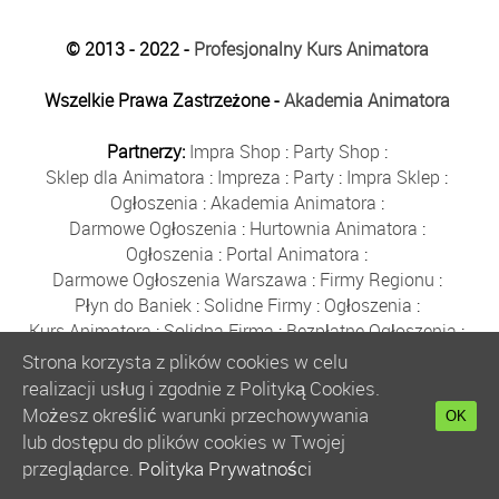
© 2013 - 2022 -
Profesjonalny Kurs Animatora
Wszelkie Prawa Zastrzeżone -
Akademia Animatora
Partnerzy:
Impra Shop
:
Party Shop
:
Sklep dla Animatora
:
Impreza
:
Party
:
Impra Sklep
:
Ogłoszenia
:
Akademia Animatora
:
Darmowe Ogłoszenia
:
Hurtownia Animatora
:
Ogłoszenia
:
Portal Animatora
:
Darmowe Ogłoszenia Warszawa
:
Firmy Regionu
:
Płyn do Baniek
:
Solidne Firmy
:
Ogłoszenia
:
Kurs Animatora
:
Solidna Firma
:
Bezpłatne Ogłoszenia
:
Animator Czasu Wolnego
:
Strona korzysta z plików cookies w celu
Bezpłatne Ogłoszenia Warszawa
:
sklep animatora
:
realizacji usług i zgodnie z Polityką Cookies.
Bańki Mydlane
:
Bezpłatne Ogłoszenia
:
Możesz określić warunki przechowywania
OK
Szkolenie Animatorów
:
Kurs Animatora
:
Gratka
:
lub dostępu do plików cookies w Twojej
Kurs Animatora Warszawa
:
Rumia
:
przeglądarce.
Polityka Prywatności
Kurs Animatora Poznań
:
Kurs Animatora Katowice
: