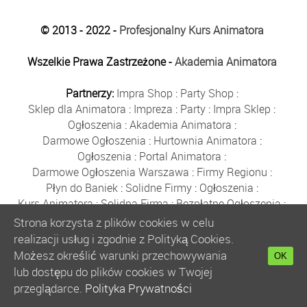
© 2013 - 2022 -
Profesjonalny Kurs Animatora
Wszelkie Prawa Zastrzeżone -
Akademia Animatora
Partnerzy:
Impra Shop
:
Party Shop
:
Sklep dla Animatora
:
Impreza
:
Party
:
Impra Sklep
:
Ogłoszenia
:
Akademia Animatora
:
Darmowe Ogłoszenia
:
Hurtownia Animatora
:
Ogłoszenia
:
Portal Animatora
:
Darmowe Ogłoszenia Warszawa
:
Firmy Regionu
:
Płyn do Baniek
:
Solidne Firmy
:
Ogłoszenia
:
Kurs Animatora
:
Solidna Firma
:
Bezpłatne Ogłoszenia
:
Animator Czasu Wolnego
:
Strona korzysta z plików cookies w celu
Bezpłatne Ogłoszenia Warszawa
:
sklep animatora
:
realizacji usług i zgodnie z Polityką Cookies.
Bańki Mydlane
:
Bezpłatne Ogłoszenia
:
Możesz określić warunki przechowywania
OK
Szkolenie Animatorów
:
Kurs Animatora
:
Gratka
:
lub dostępu do plików cookies w Twojej
Kurs Animatora Warszawa
:
Rumia
:
przeglądarce.
Polityka Prywatności
Kurs Animatora Poznań
:
Kurs Animatora Katowice
: