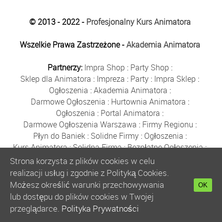
© 2013 - 2022 -
Profesjonalny Kurs Animatora
Wszelkie Prawa Zastrzeżone -
Akademia Animatora
Partnerzy:
Impra Shop
:
Party Shop
:
Sklep dla Animatora
:
Impreza
:
Party
:
Impra Sklep
:
Ogłoszenia
:
Akademia Animatora
:
Darmowe Ogłoszenia
:
Hurtownia Animatora
:
Ogłoszenia
:
Portal Animatora
:
Darmowe Ogłoszenia Warszawa
:
Firmy Regionu
:
Płyn do Baniek
:
Solidne Firmy
:
Ogłoszenia
:
Kurs Animatora
:
Solidna Firma
:
Bezpłatne Ogłoszenia
:
Animator Czasu Wolnego
:
Strona korzysta z plików cookies w celu
Bezpłatne Ogłoszenia Warszawa
:
sklep animatora
:
realizacji usług i zgodnie z Polityką Cookies.
Bańki Mydlane
:
Bezpłatne Ogłoszenia
:
Możesz określić warunki przechowywania
OK
Szkolenie Animatorów
:
Kurs Animatora
:
Gratka
:
lub dostępu do plików cookies w Twojej
Kurs Animatora Warszawa
:
Rumia
:
przeglądarce.
Polityka Prywatności
Kurs Animatora Poznań
:
Kurs Animatora Katowice
: