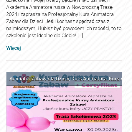
Akademia Animatora rusza w Noworoczną Trasę
2024 i zaprasza na Profesjonalny Kurs Animatora
Zabaw dla Dzieci. Jeśli kochasz spędzać czas z
najmłodszymi i lubisz być powodem ich radości, to to
szkolenie jest idealne dla Ciebie! […]
Więcej
Animator Zabaw dla Dzieci
,
Kurs Animatora
,
Kurs Anim