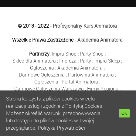
© 2013 - 2022 -
Profesjonalny Kurs Animatora
Wszelkie Prawa Zastrzeżone -
Akademia Animatora
Partnerzy:
Impra Shop
:
Party Shop
:
Sklep dla Animatora
:
Impreza
:
Party
:
Impra Sklep
:
Ogłoszenia
:
Akademia Animatora
:
Darmowe Ogłoszenia
:
Hurtownia Animatora
:
Ogłoszenia
:
Portal Animatora
:
Darmowe Ogłoszenia Warszawa
:
Firmy Regionu
:
Płyn do Baniek
:
Solidne Firmy
:
Ogłoszenia
:
Strona korzysta z plików cookies w celu
Kurs Animatora
:
Solidna Firma
:
Bezpłatne Ogłoszenia
:
realizacji usług i zgodnie z Polityką Cookies.
Animator Czasu Wolnego
:
Możesz określić warunki przechowywania
OK
Bezpłatne Ogłoszenia Warszawa
:
sklep animatora
:
lub dostępu do plików cookies w Twojej
Bańki Mydlane
:
Bezpłatne Ogłoszenia
:
przeglądarce.
Polityka Prywatności
Szkolenie Animatorów
:
Kurs Animatora
:
Gratka
: